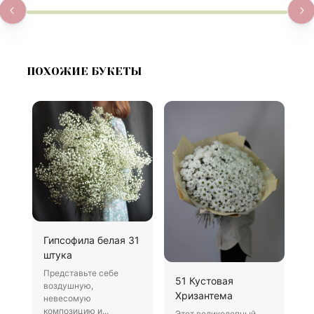
ПОХОЖИЕ БУКЕТЫ
Гипсофила белая 31
Б
штука
В
Представьте себе
Х
51 Кустовая
воздушную,
д
Хризантема
невесомую
о
композицию и...
Этот великолепный