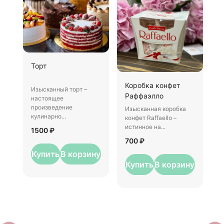
Ш
Торт
И
Коробка конфет
–
Изысканный торт –
Раффаэлло
у
настоящее
произведение
Изысканная коробка
3
кулинарно...
конфет Raffaello –
истинное на...
1500 ₽
700 ₽
Купить
В корзину
Купить
В корзину