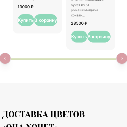
1
букет из 51
13000 ₽
ромашковидной
хризан...
Купить
В корзину
28500 ₽
Купить
В корзину
ДОСТАВКА ЦВЕТОВ