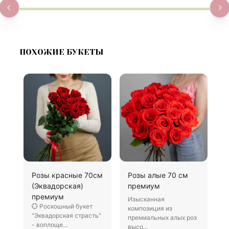
ПОХОЖИЕ БУКЕТЫ
Розы красные 70см
Розы алые 70 см
3
(Эквадорская)
премиум
к
премиум
Изысканная
Р
💮 Роскошный букет
композиция из
б
"Эквадорская страсть"
премиальных алых роз
о
- воплоще...
высо...