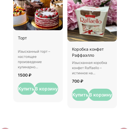
Ш
Торт
И
Коробка конфет
–
Изысканный торт –
Раффаэлло
у
настоящее
произведение
Изысканная коробка
3
кулинарно...
конфет Raffaello –
истинное на...
1500 ₽
700 ₽
Купить
В корзину
Купить
В корзину