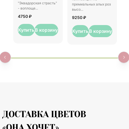
"Эквадорская страсть"
премиальных алых роз
о
- воплоще...
высо...
1
4750 ₽
9250 ₽
Купить
В корзину
Купить
В корзину
ДОСТАВКА ЦВЕТОВ
«ОНА ХОЧЕТ»