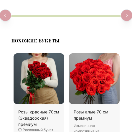
ПОХОЖИЕ БУКЕТЫ
Розы красные 70см
Розы алые 70 см
3
(Эквадорская)
премиум
к
премиум
Изысканная
Р
💮 Роскошный букет
композиция из
б