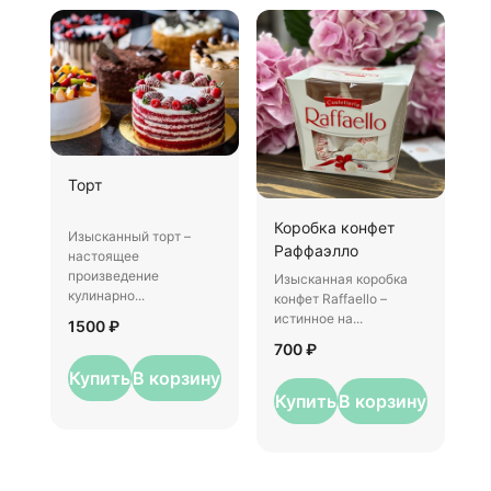
Ш
Торт
И
Коробка конфет
–
Изысканный торт –
Раффаэлло
у
настоящее
произведение
Изысканная коробка
3
кулинарно...
конфет Raffaello –
истинное на...
1500 ₽
700 ₽
Купить
В корзину
Купить
В корзину